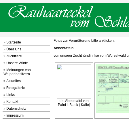
Fotos zur Vergrößerung bitte anklicken.
»
Startseite
Ahnentafeln
»
Über Uns
von unserer Zuchthündin Ilse vom Wurzelwald
»
Zuchttiere
»
Unsere Würfe
»
Meinungen von
Welpenbesitzern
»
Aktuelles
»
Fotogalerie
»
Links
die Ahnentafel von
»
Kontakt
Paint it Black ( Kalle)
»
Datenschutz
»
Impressum