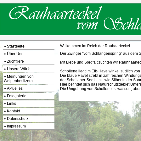
Willkommen im Reich der Rauhaarteckel
»
Startseite
Der Zwinger "vom Schlangenspring" aus dem Sc
»
Über Uns
»
Zuchttiere
Mit Liebe und Sorgfalt züchten wir Rauhhaarte
»
Unsere Würfe
Schollene liegt im Elb-Havelwinkel südlich von
Die blaue Havel strebt in zahlreichen Windunge
»
Meinungen von
der Schollener-See blinkt wie Silber in der Son
Welpenbesitzern
Hier befindet sich das Naturschutzgebiet Unter
»
Aktuelles
Die Umgebung von Schollene ist wasser-, aber
»
Fotogalerie
»
Links
»
Kontakt
»
Datenschutz
»
Impressum